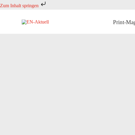
Zum
Zum Inhalt springen
Inhalt
springen
Print-Ma