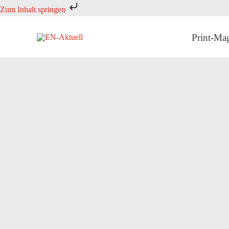
Zum
Zum Inhalt springen
Inhalt
springen
Print-Ma