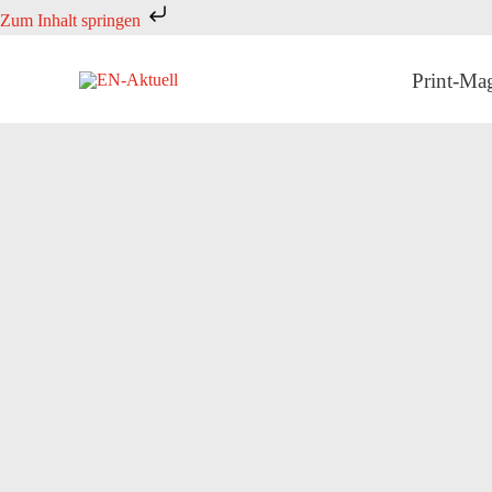
Zum
Zum Inhalt springen
Inhalt
springen
Print-Ma