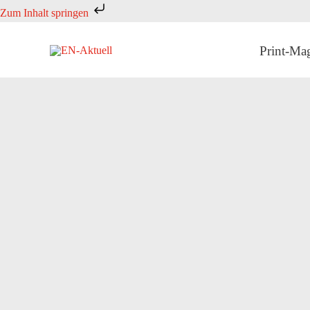
Zum
Zum Inhalt springen
Inhalt
springen
Print-Ma