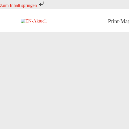
Zum
Zum Inhalt springen
Inhalt
springen
Print-Ma