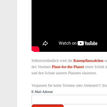
Selbstverständlich wird die
Baumpflanzaktion
au
des Vereines
Plant-for-the-Planet
einen Schritt 
und den Schutz unseres Planeten einsetzen.
Verpassen Sie keine Termine oder Aktionen!!! Jet
E-Mail-Adresse