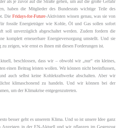
r als je zuvor auf die Straße gehen, um auf die große Gefahr
n, haben die Mitglieder des Bundesrats wichtige Teile des
pt. Die
Fridays-for-Future
-Aktivisten wissen genau, was sie von
für fossile Energieträger wie Kohle, Öl und Gas sollen sofort
ft soll unverzüglich abgeschaltet werden. Zudem fordern die
ne komplett erneuerbare Energieversorgung umstellt. Und sie
 zu zeigen, wie ernst es ihnen mit diesen Forderungen ist.
uell, beschlossen, dass wir – obwohl wir „nur“ ein kleines,
en einen Beitrag leisten wollen. Wir können nicht beeinflussen,
nd auch selbst keine Kohlekraftwerke abschalten. Aber wir
lichst klimaschonend zu handeln. Und wir können bei der
ahmen, um der Klimakrise entgegenzutreten.
sto besser geht es unserem Klima. Und so ist unsere Idee ganz
n Anzeigen in der EN-Aktuell und wir pflanzen im Gegenzug