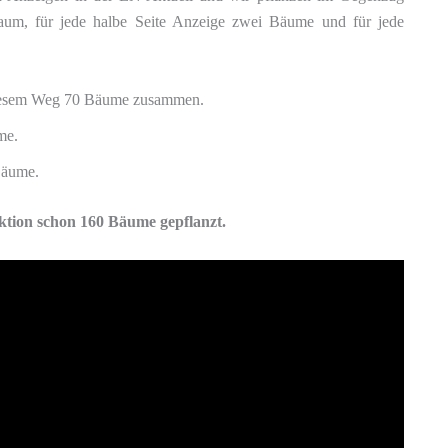
Baum, für jede halbe Seite Anzeige zwei Bäume und für jede
iesem Weg 70 Bäume zusammen.
me.
Bäume.
tion schon 160 Bäume gepflanzt.