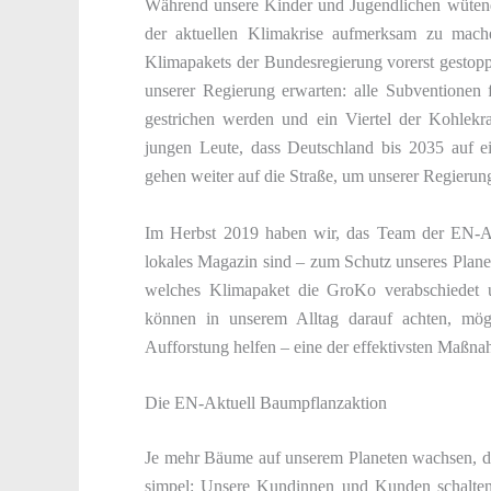
Während unsere Kinder und Jugendlichen wütende
der aktuellen Klimakrise aufmerksam zu mache
Klimapakets der Bundesregierung vorerst gestop
unserer Regierung erwarten: alle Subventionen 
gestrichen werden und ein Viertel der Kohlekra
jungen Leute, dass Deutschland bis 2035 auf ei
gehen weiter auf die Straße, um unserer Regierung
Im Herbst 2019 haben wir, das Team der EN-Akt
lokales Magazin sind – zum Schutz unseres Planet
welches Klimapaket die GroKo verabschiedet u
können in unserem Alltag darauf achten, mög
Aufforstung helfen – eine der effektivsten Maßn
Die EN-Aktuell Baumpflanzaktion
Je mehr Bäume auf unserem Planeten wachsen, de
simpel: Unsere Kundinnen und Kunden schalte