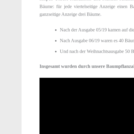
Bäume: für jede viertelseitige Anzeige einen 
ganzseitige Anzeige drei Bäume.
Nach der Ausgabe 05/19 kamen auf d
Nach Ausgabe 06/19 waren es 40 Bäu
Und nach der Weihnachtsausgabe 50 
Insgesamt wurden durch unsere Baumpflanzak