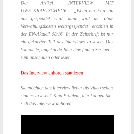
Der Artikel „INTERVIEW MIT
UWE KRAFTSCHECK – „Wenn ein Euro an
uns gespendet wird, dann wird der ohne
Verwaltungskosten weitergespendet“
erschien in
der EN-Aktuell 08/16. In der Zeitschrift ist nur
ein gekürzter Teil des Interviews zu lesen. Das
komplette, ungekürzte Interview finden Sie hier –
zum anschauen oder lesen.
Das Interview anhören statt lesen
Sie möchten das Interview lieber als Video sehen
statt es zu lesen? Kein Problem, hier können Sie
sich das Interview anhören: