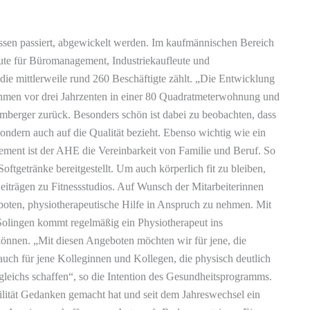
essen passiert, abgewickelt werden. Im kaufmännischen Bereich
eute für Büromanagement, Industriekaufleute und
die mittlerweile rund 260 Beschäftigte zählt. „Die Entwicklung
ehmen vor drei Jahrzenten in einer 80 Quadratmeterwohnung und
mberger zurück. Besonders schön ist dabei zu beobachten, dass
sondern auch auf die Qualität bezieht. Ebenso wichtig wie ein
ement ist der AHE die Vereinbarkeit von Familie und Beruf. So
oftgetränke bereitgestellt. Um auch körperlich fit zu bleiben,
eiträgen zu Fitnessstudios. Auf Wunsch der Mitarbeiterinnen
boten, physiotherapeutische Hilfe in Anspruch zu nehmen. Mit
olingen kommt regelmäßig ein Physiotherapeut ins
nnen. „Mit diesen Angeboten möchten wir für jene, die
auch für jene Kolleginnen und Kollegen, die physisch deutlich
gleichs schaffen“, so die Intention des Gesundheitsprogramms.
ilität Gedanken gemacht hat und seit dem Jahreswechsel ein