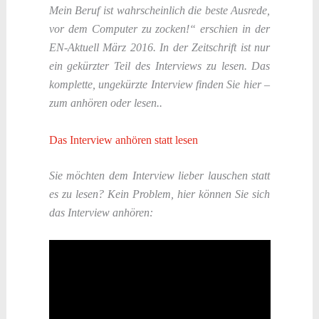
Mein Beruf ist wahrscheinlich die beste Ausrede,
vor dem Computer zu zocken!
“ erschien in der
EN-Aktuell März 2016. In der Zeitschrift ist nur
ein gekürzter Teil des Interviews zu lesen. Das
komplette, ungekürzte Interview finden Sie hier –
zum anhören oder lesen..
Das Interview anhören statt lesen
Sie
möchten dem Interview lieber lauschen statt
es zu lesen? Kein Problem, hier können Sie sich
das Interview anhören: