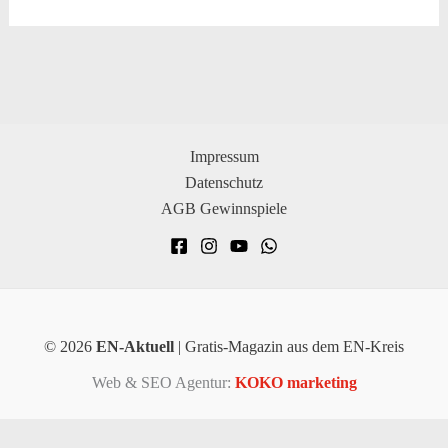
Impressum
Datenschutz
AGB Gewinnspiele
© 2026
EN-Aktuell
| Gratis-Magazin aus dem EN-Kreis
Web & SEO Agentur:
KOKO marketing