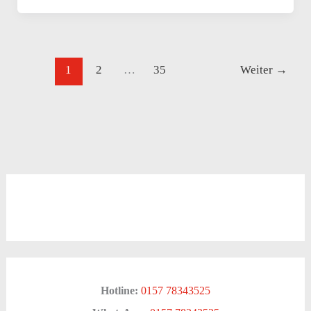
1
2
…
35
Weiter
→
Hotline:
0157 78343525