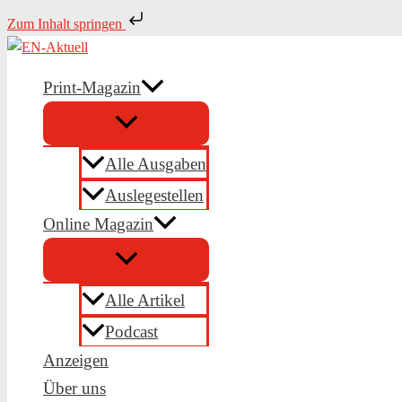
Zum
Zum Inhalt springen
Inhalt
springen
Print-Magazin
Alle Ausgaben
Auslegestellen
Online Magazin
Alle Artikel
Podcast
Anzeigen
Über uns