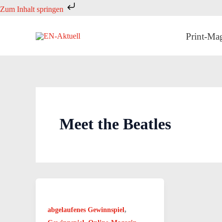
Zum
Zum Inhalt springen
Inhalt
springen
Print-Ma
Meet the Beatles
,
abgelaufenes Gewinnspiel