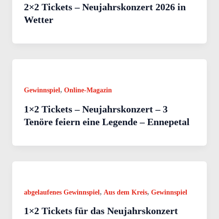
2×2 Tickets – Neujahrskonzert 2026 in
Wetter
,
Gewinnspiel
Online-Magazin
1×2 Tickets – Neujahrskonzert – 3
Tenöre feiern eine Legende – Ennepetal
,
,
abgelaufenes Gewinnspiel
Aus dem Kreis
Gewinnspiel
1×2 Tickets für das Neujahrskonzert