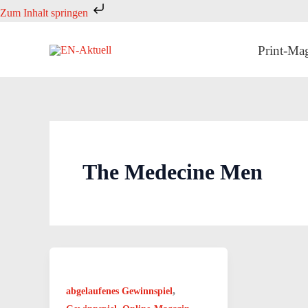
Zum
Zum Inhalt springen
Inhalt
springen
Print-Ma
The Medecine Men
,
abgelaufenes Gewinnspiel