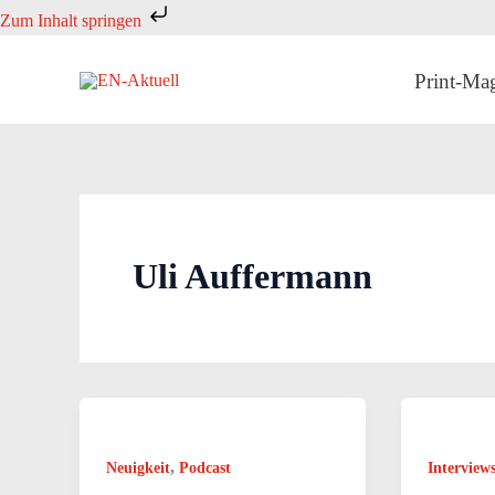
Zum
Zum Inhalt springen
Inhalt
springen
Print-Ma
Uli Auffermann
,
Neuigkeit
Podcast
Interview