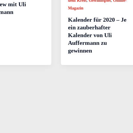
,
,
dem Kreis
Gewinnspiel
Online-
ew mit Uli
Magazin
rmann
Kalender für 2020 – Je
ein zauberhafter
Kalender von Uli
Auffermann zu
gewinnen