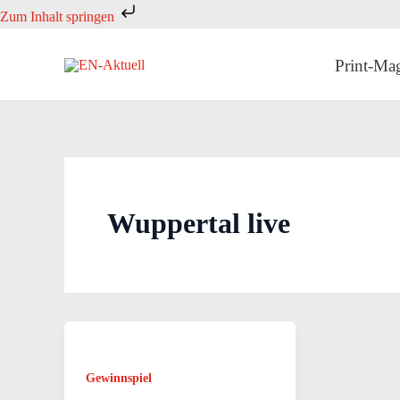
Zum
Zum Inhalt springen
Inhalt
springen
Print-Ma
Wuppertal live
Gewinnspiel