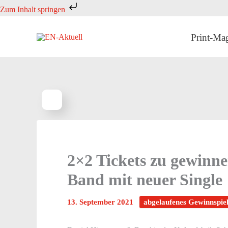
Zum
Zum Inhalt springen
Inhalt
springen
Print-Ma
2×2 Tickets zu gewinn
Band mit neuer Single
13. September 2021
abgelaufenes Gewinnspie