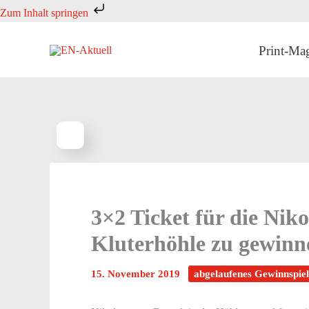
Zum
Zum Inhalt springen
Inhalt
springen
Print-Ma
3×2 Ticket für die Nik
Kluterhöhle zu gewinn
15. November 2019
abgelaufenes Gewinnspiel