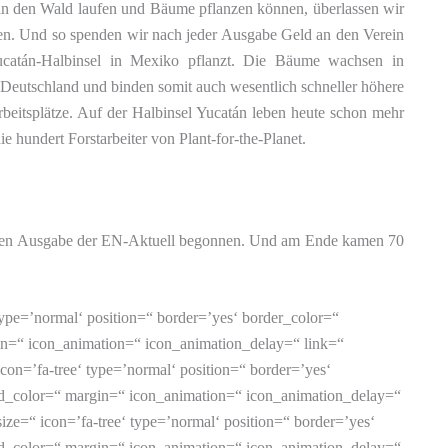
 in den Wald laufen und Bäume pflanzen können, überlassen wir
en. Und so spenden wir nach jeder Ausgabe Geld an den Verein
catán-Halbinsel in Mexiko pflanzt. Die Bäume wachsen in
n Deutschland und binden somit auch wesentlich schneller höhere
beitsplätze. Auf der Halbinsel Yucatán leben heute schon mehr
 hundert Forstarbeiter von Plant-for-the-Planet.
zten Ausgabe der EN-Aktuell begonnen. Und am Ende kamen 70
6′ background_color=“ margin=“ icon_animation=“ icon_animation_delay=“ link=“ target=’_self‘][icons size=’fa-2x‘ custom_size=“ icon=’fa-tree‘ type=’normal‘ position=“ border=’yes‘ border_color=“ icon_color=’#688716′ background_color=“ margin=“ icon_animation=“ icon_animation_delay=“ link=“ target=’_self‘] [icons size=’fa-2x‘ custom_size=“ icon=’fa-tree‘ type=’normal‘ position=“ border=’yes‘ border_color=“ icon_color=’#688716′ background_color=“ margin=“ icon_animation=“ icon_animation_delay=“ link=“ target=’_self‘] [icons size=’fa-2x‘ custom_size=“ icon=’fa-tree‘ type=’normal‘ position=“ border=’yes‘ border_color=“ icon_color=’#688716′ background_color=“ margin=“ icon_animation=“ icon_animation_delay=“ link=“ target=’_self‘][icons size=’fa-2x‘ custom_size=“ icon=’fa-tree‘ type=’normal‘ position=“ border=’yes‘ border_color=“ icon_color=’#688716′ background_color=“ margin=“ icon_animation=“ icon_animation_delay=“ link=“ target=’_self‘] [icons size=’fa-2x‘ custom_size=“ icon=’fa-tree‘ type=’normal‘ position=“ border=’yes‘ border_color=“ icon_color=’#688716′ background_color=“ margin=“ icon_animation=“ icon_animation_delay=“ link=“ target=’_self‘] [icons size=’fa-2x‘ custom_size=“ icon=’fa-tree‘ type=’normal‘ position=“ border=’yes‘ border_color=“ icon_color=’#688716′ background_color=“ margin=“ icon_animation=“ icon_animation_delay=“ link=“ target=’_self‘] [icons size=’fa-2x‘ custom_size=“ icon=’fa-tree‘ type=’normal‘ position=“ border=’yes‘ border_color=“ icon_color=’#688716′ background_color=“ margin=“ icon_animation=“ icon_animation_delay=“ link=“ target=’_self‘] [icons size=’fa-2x‘ custom_size=“ icon=’fa-tree‘ type=’normal‘ position=“ border=’yes‘ border_color=“ icon_color=’#688716′ background_color=“ margin=“ icon_animation=“ icon_animation_delay=“ link=“ target=’_self‘] [icons size=’fa-2x‘ custom_size=“ icon=’fa-tree‘ type=’normal‘ position=“ border=’yes‘ border_color=“ icon_color=’#688716′ background_color=“ margin=“ icon_animation=“ icon_animation_delay=“ link=“ target=’_self‘] [icons size=’fa-2x‘ custom_size=“ icon=’fa-tree‘ type=’normal‘ position=“ border=’yes‘ border_color=“ icon_color=’#688716′ background_color=“ margin=“ icon_animation=“ icon_animation_delay=“ link=“ target=’_self‘][icons size=’fa-2x‘ custom_size=“ icon=’fa-tree‘ type=’normal‘ position=“ border=’yes‘ border_color=“ icon_color=’#688716′ background_color=“ margin=“ icon_animation=“ icon_animation_delay=“ link=“ target=’_self‘] [icons size=’fa-2x‘ custom_size=“ icon=’fa-tree‘ type=’normal‘ position=“ border=’yes‘ border_color=“ icon_color=’#688716′ background_color=“ margin=“ icon_animation=“ icon_animation_delay=“ link=“ target=’_self‘] [icons size=’fa-2x‘ custom_size=“ icon=’fa-tree‘ type=’normal‘ position=“ border=’yes‘ border_color=“ icon_color=’#688716′ background_color=“ margin=“ icon_animation=“ icon_animation_delay=“ link=“ target=’_self‘][icons size=’fa-2x‘ custom_size=“ icon=’fa-tree‘ type=’normal‘ position=“ border=’yes‘ border_color=“ icon_color=’#688716′ background_color=“ margin=“ icon_animation=“ icon_animation_delay=“ link=“ target=’_self‘] [icons size=’fa-2x‘ custom_size=“ icon=’fa-tree‘ type=’normal‘ position=“ border=’yes‘ border_color=“ icon_color=’#688716′ background_color=“ margin=“ icon_animation=“ icon_animation_delay=“ link=“ target=’_self‘] [icons size=’fa-2x‘ custom_size=“ icon=’fa-tree‘ type=’normal‘ position=“ border=’yes‘ border_color=“ icon_color=’#688716′ background_color=“ margin=“ icon_animation=“ icon_animation_delay=“ link=“ target=’_self‘] [icons size=’fa-2x‘ custom_size=“ icon=’fa-tree‘ type=’normal‘ position=“ border=’yes‘ border_color=“ icon_color=’#688716′ background_color=“ margin=“ icon_animation=“ icon_animation_delay=“ link=“ target=’_self‘] [icons size=’fa-2x‘ custom_size=“ icon=’fa-tree‘ type=’normal‘ position=“ border=’yes‘ border_color=“ icon_color=’#688716′ background_color=“ margin=“ icon_animation=“ icon_animation_delay=“ link=“ target=’_self‘] [icons size=’fa-2x‘ custom_size=“ icon=’fa-tree‘ type=’normal‘ position=“ border=’yes‘ border_color=“ icon_color=’#688716′ background_color=“ margin=“ icon_animation=“ icon_animation_delay=“ link=“ target=’_self‘] [icons size=’fa-2x‘ custom_size=“ icon=’fa-tree‘ type=’normal‘ position=“ border=’yes‘ border_color=“ icon_color=’#688716′ background_color=“ margin=“ icon_animation=“ icon_animation_delay=“ link=“ target=’_self‘][icons size=’fa-2x‘ custom_size=“ icon=’fa-tree‘ type=’normal‘ position=“ border=’yes‘ border_color=“ icon_color=’#688716′ background_color=“ margin=“ icon_animation=“ icon_animation_delay=“ link=“ target=’_self‘] [icons size=’fa-2x‘ custom_size=“ icon=’fa-tree‘ type=’normal‘ position=“ border=’yes‘ border_color=“ icon_color=’#688716′ background_color=“ margin=“ icon_animation=“ icon_animation_delay=“ link=“ target=’_self‘] [icons size=’fa-2x‘ custom_size=“ icon=’fa-tree‘ type=’normal‘ position=“ border=’yes‘ border_color=“ icon_color=’#688716′ background_color=“ margin=“ icon_animation=“ icon_animation_delay=“ link=“ target=’_self‘][icons size=’fa-2x‘ custom_size=“ icon=’fa-tree‘ type=’normal‘ position=“ border=’yes‘ border_color=“ icon_color=’#688716′ background_color=“ margin=“ icon_animation=