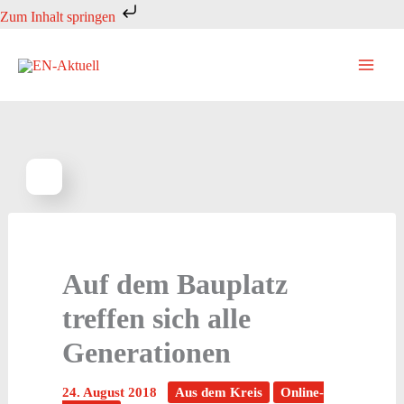
Zum
Zum Inhalt springen
Inhalt
springen
Auf dem Bauplatz
treffen sich alle
Generationen
24. August 2018
Aus dem Kreis
Online-