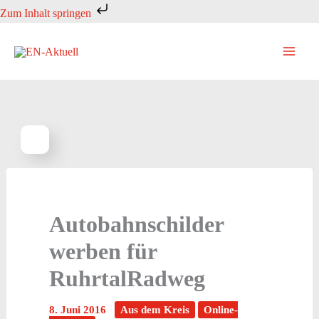
Zum
Zum Inhalt springen
Inhalt
springen
Autobahnschilder
werben für
RuhrtalRadweg
8. Juni 2016
Aus dem Kreis
Online-