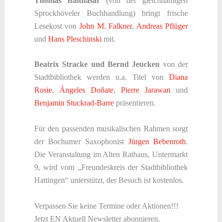
Thomas Balthasar
(von der gleichnamigen
Sprockhöveler Buchhandlung) bringt frische
Lesekost von
John M. Falkner
,
Andreas Pflüger
und
Hans Pleschinski
mit.
Beatrix Stracke und Bernd Jeucken
von der
Stadtbibliothek werden u.a. Titel von
Diana
Rosie
,
Ángeles Doñate
,
Pierre Jarawan
und
Benjamin Stuckrad-Barre
präsentieren.
Für den passenden musikalischen Rahmen sorgt
der Bochumer Saxophonist
Jürgen Bebenroth
.
Die Veranstaltung im Alten Rathaus, Untermarkt
9, wird vom „Freundeskreis der Stadtbibliothek
Hattingen“ unterstützt, der Besuch ist kostenlos.
Verpassen Sie keine Termine oder Aktionen!!!
Jetzt EN Aktuell Newsletter abonnieren.