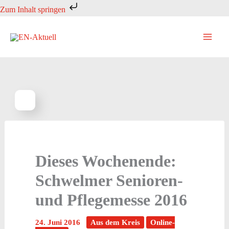
Zum
Zum Inhalt springen
Inhalt
springen
Dieses Wochenende:
Schwelmer Senioren-
und Pflegemesse 2016
24. Juni 2016
Aus dem Kreis
Online-