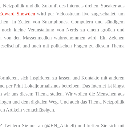
t, Netzpolitik und die Zukunft des Internets drehen. Speaker aus
Edward Snowden
wird per Videostream live zugeschaltet, um
echen. In Zeiten von Smartphones, Computern und ständigem
n noch kleine Veranstaltung von Nerds zu einem großen und
uch von den Massenmedien wahrgenommen wird. Ein Zeichen
n Gesellschaft und auch mit politischen Fragen zu diesem Thema
ormieren, sich inspirieren zu lassen und Kontakte mit anderen
d per Print Lokaljournalismus betreiben. Das Internet ist längst
len wir uns diesem Thema stellen. Wir wollen die Menschen aus
logen und dem digitalen Weg. Und auch das Thema Netzpolitik
n Artikeln vernachlässigen.
in? Twittern Sie uns an (@EN_Aktuell) und treffen Sie sich mit