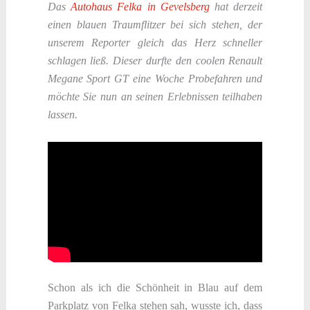
Das
Autohaus Felka in Gevelsberg
hat derzeit
einen blauen Traumflitzer bei sich stehen, der
unserem Reporter gleich das Herz schneller
schlagen ließ. Dieser durfte den coolen Renault
Megane Sport GT eine Woche Probefahren und
möchte Sie nun an seinen Erlebnissen teilhaben
lassen.
Schon als ich die Schönheit in Blau auf dem
Parkplatz von Felka stehen sah, wusste ich, dass