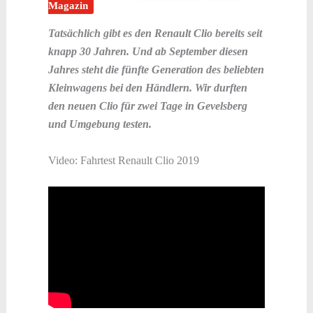
Magazin
Tatsächlich gibt es den Renault Clio bereits seit
knapp 30 Jahren. Und ab September diesen
Jahres steht die fünfte Generation des beliebten
Kleinwagens bei den Händlern. Wir durften
den neuen Clio für zwei Tage in Gevelsberg
und Umgebung testen.
Video: Fahrtest Renault Clio 2019