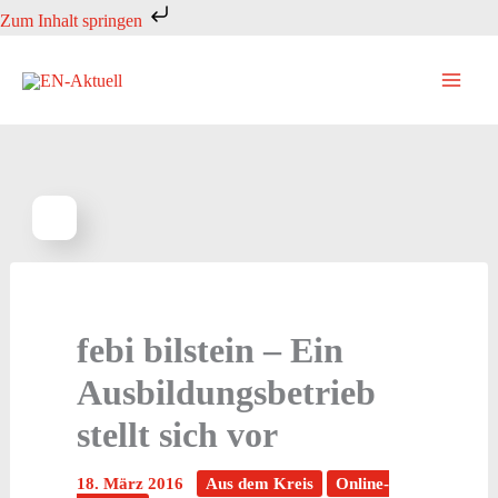
Zum
Zum Inhalt springen
Inhalt
springen
febi bilstein – Ein
Ausbildungsbetrieb
stellt sich vor
18. März 2016
Aus dem Kreis
Online-