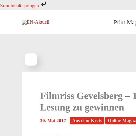
Zum
Zum Inhalt springen
Inhalt
springen
Print-Ma
Filmriss Gevelsberg –
Lesung zu gewinnen
30. Mai 2017
Aus dem Kreis
Online-Magaz