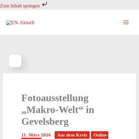
Zum
Zum Inhalt springen
Inhalt
springen
Fotoausstellung
„Makro-Welt“ in
Gevelsberg
11. März 2016
Aus dem Kreis
Online-