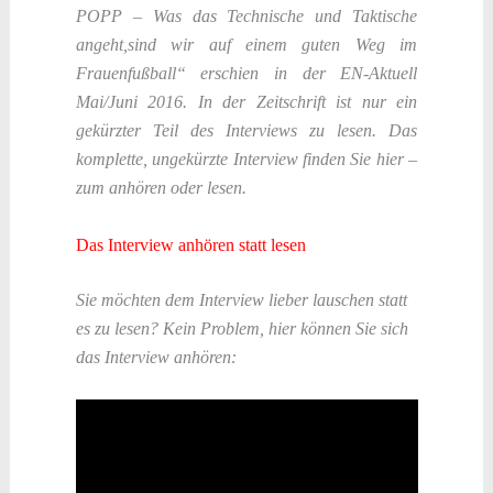
POPP – Was das Technische und Taktische
angeht,sind wir auf einem guten Weg im
Frauenfußball
“ erschien in der EN-Aktuell
Mai/Juni 2016. In der Zeitschrift ist nur ein
gekürzter Teil des Interviews zu lesen. Das
komplette, ungekürzte Interview finden Sie hier –
zum anhören oder lesen.
Das Interview anhören statt lesen
Sie
möchten dem Interview lieber lauschen statt
es zu lesen? Kein Problem, hier können Sie sich
das Interview anhören: