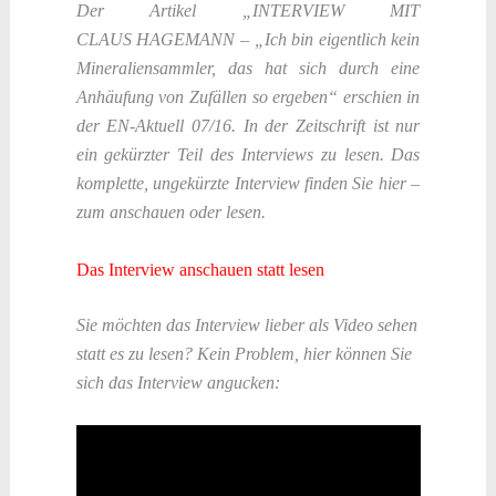
Der Artikel „INTERVIEW MIT
CLAUS HAGEMANN – „Ich bin eigentlich kein
Mineraliensammler, das hat sich durch eine
Anhäufung von Zufällen so ergeben“
erschien in
der EN-Aktuell 07/16. In der Zeitschrift ist nur
ein gekürzter Teil des Interviews zu lesen. Das
komplette, ungekürzte Interview finden Sie hier –
zum anschauen oder lesen.
Das Interview anschauen statt lesen
Sie möchten das Interview lieber als Video sehen
statt es zu lesen? Kein Problem, hier können Sie
sich das Interview angucken: