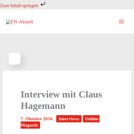
Zum
Zum Inhalt springen
Inhalt
springen
Interview mit Claus
Hagemann
7. Oktober 2016
Interviews
Online-
Magazin