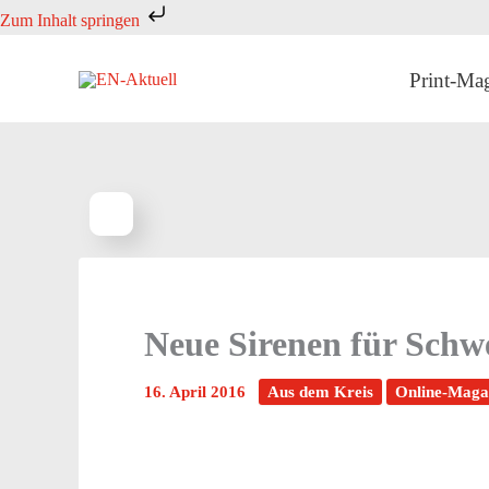
Zum
Zum Inhalt springen
Inhalt
springen
Print-Ma
Neue Sirenen für Sch
16. April 2016
Aus dem Kreis
Online-Maga