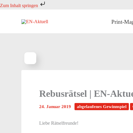
Zum
Zum Inhalt springen
Inhalt
springen
Print-Ma
Rebusrätsel | EN-Aktue
24. Januar 2019
abgelaufenes Gewinnspiel
Liebe Rätselfreunde!