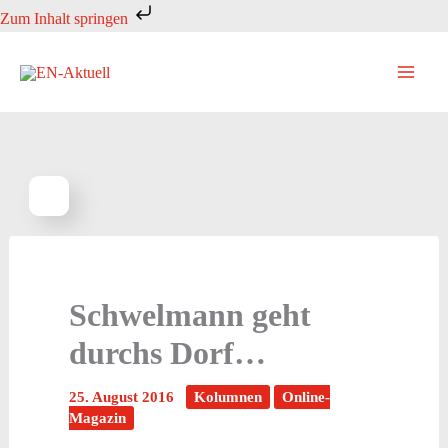
Zum
Zum Inhalt springen
Inhalt
springen
Schwelmann geht
durchs Dorf…
25. August 2016
Kolumnen
Online-
Magazin