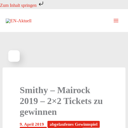
Zum
Zum Inhalt springen
Inhalt
springen
Smithy – Mairock
2019 – 2×2 Tickets zu
gewinnen
9. April 2019
abgelaufenes Gewinnspiel