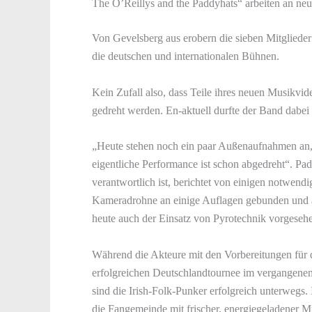
The O’Reillys and the Paddyhats“ arbeiten an ne
Von Gevelsberg aus erobern die sieben Mitgliede
die deutschen und internationalen Bühnen.
Kein Zufall also, dass Teile ihres neuen Musikvi
gedreht werden. En-aktuell durfte der Band dabei 
„Heute stehen noch ein paar Außenaufnahmen an,“ 
eigentliche Performance ist schon abgedreht“. Pad
verantwortlich ist, berichtet von einigen notwend
Kameradrohne an einige Auflagen gebunden und au
heute auch der Einsatz von Pyrotechnik vorgesehen
Während die Akteure mit den Vorbereitungen für di
erfolgreichen Deutschlandtournee im vergangenen
sind die Irish-Folk-Punker erfolgreich unterweg
die Fangemeinde mit frischer, energiegeladener M