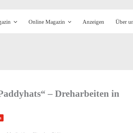
gazin
Online Magazin
Anzeigen
Über u
Paddyhats“ – Dreharbeiten in
n