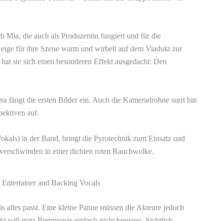
h Mia, die auch als Produzentin fungiert und für die
r Geige für ihre Szene warm und wirbelt auf dem Viadukt zur
hat sie sich einen besonderen Effekt ausgedacht: Den
a fängt die ersten Bilder ein. Auch die Kameradrohne surrt hin
ektiven auf.
kals) in der Band, bringt die Pyrotechnik zum Einsatz und
verschwinden in einer dichten roten Rauchwolke.
 Entertainer and Backing Vocals
 alles passt. Eine kleine Panne müssen die Akteure jedoch
 will trotz Brennpaste einfach nicht brennen. Sichtlich