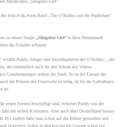
uem Musikvideo „Slingshot Girl“
r der Irish-Folk-Punk-Band „The O’Raillys and the Paddyhats“
deos zu neuen Single
„Slingshot Girl“
in ihrer Heimatstadt
über die Schulter schauen.
erzählt Paddy, Sänger und Akustikgitarrist der O’Reillys, „ die
dy, der letztendlich auch für den Schnitt des Videos
igen Genehmigungen seitens der Stadt. So ist der Einsatz der
ch die Präsenz der Feuerwehr ist nötig, da für die Aufnahmen
 ist.
e ersten Szenen beschäftigt sind, berichtet Paddy von der
 Jahr mit sieben Konzerten. Aber auch über Deutschland hinaus
s. In 16 Ländern habe man schon auf der Bühne gestanden und
usik begeistert. Selbst in Wacken hat die Gruppe schon vor