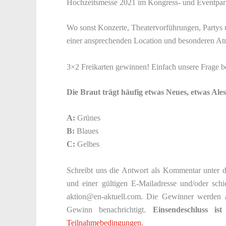
Hochzeitsmesse 2021 im Kongress- und Eventpar
Wo sonst Konzerte, Theatervorführungen, Partys un
einer ansprechenden Location und besonderen At
3×2 Freikarten gewinnen! Einfach unsere Frage b
Die Braut trägt häufig etwas Neues, etwas Ale
A:
Grünes
B:
Blaues
C:
Gelbes
Schreibt uns die Antwort als Kommentar unter d
und einer gültigen E-Mailadresse und/oder sc
aktion@en-aktuell.com. Die Gewinner werden 
Gewinn benachrichtigt.
Einsendeschluss is
Teilnahmebedingungen
.