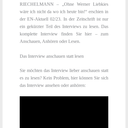
RIECHELMANN – „Ohne Werner Liebkies
wäre ich nicht da wo ich heute bin!“ erschien in
der EN-Aktuell 02/23. In der Zeitschrift ist nur
ein gekürzter Teil des Interviews zu lesen. Das
komplette Interview finden Sie hier – zum
Anschauen, Anhören oder Lesen.
Das Interview anschauen statt lesen
Sie möchten das Interview lieber anschauen statt
es zu lesen? Kein Problem, hier können Sie sich
das Interview ansehen oder anhören: