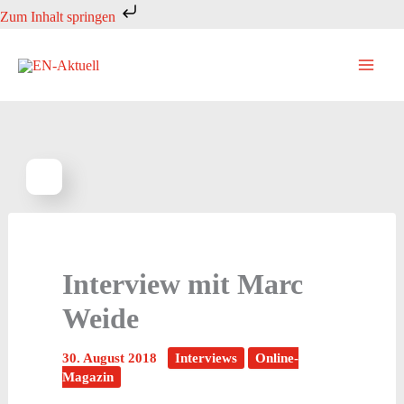
Zum
Zum Inhalt springen
Inhalt
springen
Interview mit Marc
Weide
30. August 2018
Interviews
Online-
Magazin