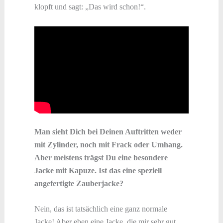
klopft und sagt: „Das wird schon!“.
Man sieht Dich bei Deinen Auftritten weder
mit Zylinder, noch mit Frack oder Umhang.
Aber meistens trägst Du eine besondere
Jacke mit Kapuze. Ist das eine speziell
angefertigte Zauberjacke?
Nein, das ist tatsächlich eine ganz normale
Jacke! Aber eben eine Jacke, die mir sehr gut