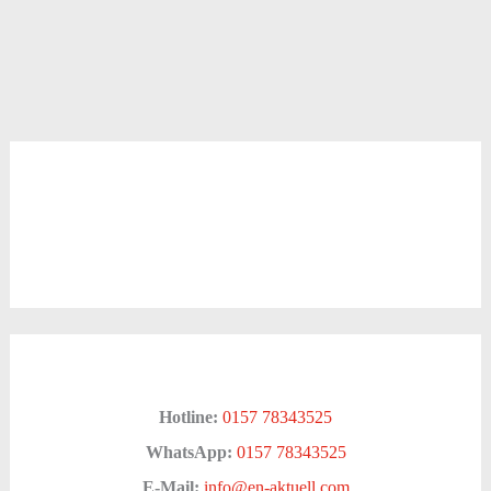
Hotline:
0157 78343525
WhatsApp:
0157 78343525
E-Mail:
info@en-aktuell.com