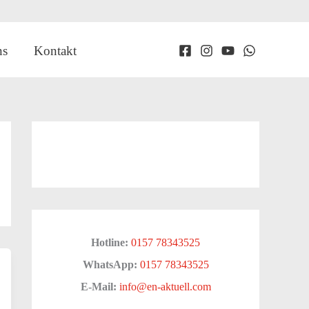
ns
Kontakt
Hotline:
0157 78343525
WhatsApp:
0157 78343525
E-Mail:
info@en-aktuell.com