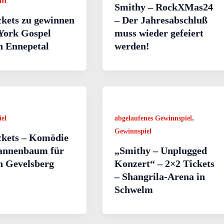
el
Smithy – RockXMas24
ckets zu gewinnen
– Der Jahresabschluß
York Gospel
muss wieder gefeiert
in Ennepetal
werden!
,
el
abgelaufenes Gewinnspiel
Gewinnspiel
ckets – Komödie
annenbaum für
„Smithy – Unplugged
in Gevelsberg
Konzert“ – 2×2 Tickets
– Shangrila-Arena in
Schwelm