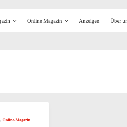
gazin
Online Magazin
Anzeigen
Über u
,
s
Online-Magazin