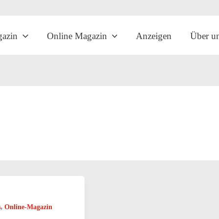
gazin
Online Magazin
Anzeigen
Über u
,
s
Online-Magazin