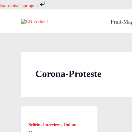
Zum
Zum Inhalt springen
Inhalt
springen
Print-Ma
Corona-Proteste
,
,
Beliebt
Interviews
Online-