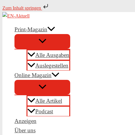
Zum
Zum Inhalt springen
Inhalt
springen
Print-Magazin
Alle Ausgaben
Auslegestellen
Online Magazin
Alle Artikel
Podcast
Anzeigen
Über uns