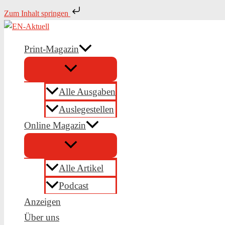
Zum
Zum Inhalt springen
Inhalt
springen
Print-Magazin
Alle Ausgaben
Auslegestellen
Online Magazin
Alle Artikel
Podcast
Anzeigen
Über uns