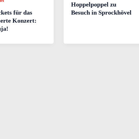
el
Hoppelpoppel zu
kets für das
Besuch in Sprockhövel
ierte Konzert:
uja!