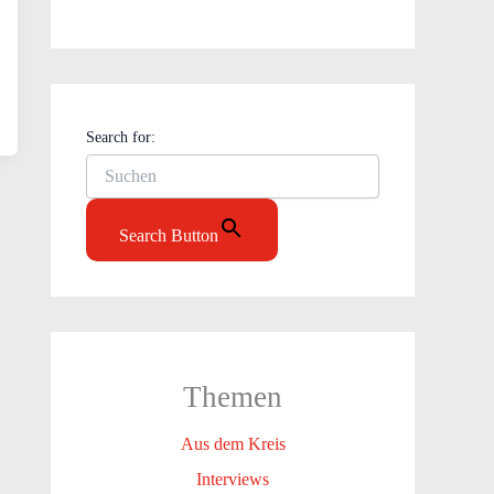
Search for:
Search Button
Themen
Aus dem Kreis
Interviews