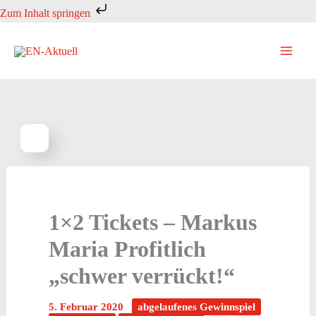
Zum
Zum Inhalt springen
Inhalt
springen
1×2 Tickets – Markus
Maria Profitlich
„schwer verrückt!“
5. Februar 2020
abgelaufenes Gewinnspiel