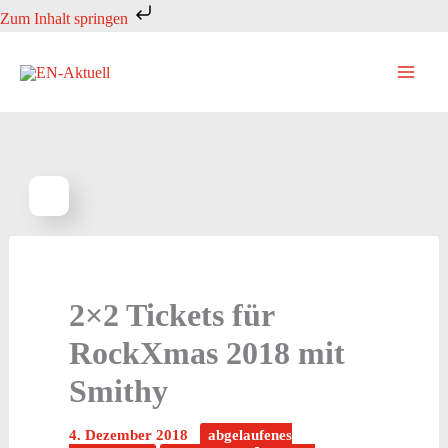
Zum
Zum Inhalt springen
Inhalt
springen
2×2 Tickets für
RockXmas 2018 mit
Smithy
4. Dezember 2018
abgelaufenes